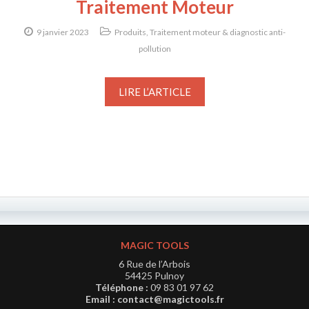
Traitement Moteur
9 janvier 2023
Produits
,
Traitement moteur & diagnostic anti-
pollution
LIRE L’ARTICLE
MAGIC TOOLS
6 Rue de l’Arbois
54425 Pulnoy
Téléphone :
09 83 01 97 62
Email :
contact@magictools.fr